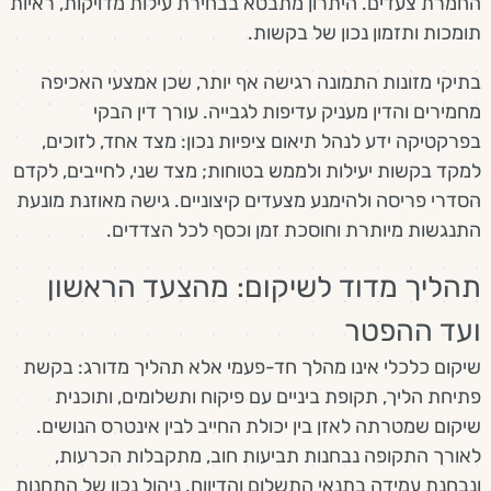
החמרת צעדים. היתרון מתבטא בבחירת עילות מדויקות, ראיות
תומכות ותזמון נכון של בקשות.
בתיקי מזונות התמונה רגישה אף יותר, שכן אמצעי האכיפה
מחמירים והדין מעניק עדיפות לגבייה. עורך דין הבקי
בפרקטיקה ידע לנהל תיאום ציפיות נכון: מצד אחד, לזוכים,
למקד בקשות יעילות ולממש בטוחות; מצד שני, לחייבים, לקדם
הסדרי פריסה ולהימנע מצעדים קיצוניים. גישה מאוזנת מונעת
התנגשות מיותרת וחוסכת זמן וכסף לכל הצדדים.
תהליך מדוד לשיקום: מהצעד הראשון
ועד ההפטר
שיקום כלכלי אינו מהלך חד-פעמי אלא תהליך מדורג: בקשת
פתיחת הליך, תקופת ביניים עם פיקוח ותשלומים, ותוכנית
שיקום שמטרתה לאזן בין יכולת החייב לבין אינטרס הנושים.
לאורך התקופה נבחנות תביעות חוב, מתקבלות הכרעות,
ונבחנת עמידה בתנאי התשלום והדיווח. ניהול נכון של התחנות